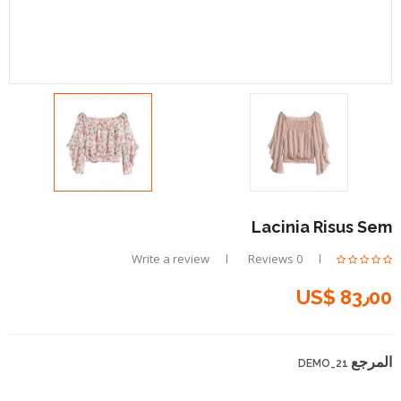
Lacinia Risus Sem
Write a review
0 Reviews
US$ 83٫00
المرجع
DEMO_21