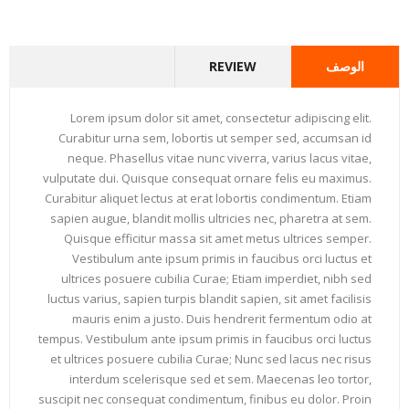
الوصف
REVIEW
Lorem ipsum dolor sit amet, consectetur adipiscing elit.
Curabitur urna sem, lobortis ut semper sed, accumsan id
neque. Phasellus vitae nunc viverra, varius lacus vitae,
vulputate dui. Quisque consequat ornare felis eu maximus.
Curabitur aliquet lectus at erat lobortis condimentum. Etiam
sapien augue, blandit mollis ultricies nec, pharetra at sem.
Quisque efficitur massa sit amet metus ultrices semper.
Vestibulum ante ipsum primis in faucibus orci luctus et
ultrices posuere cubilia Curae; Etiam imperdiet, nibh sed
luctus varius, sapien turpis blandit sapien, sit amet facilisis
mauris enim a justo. Duis hendrerit fermentum odio at
tempus. Vestibulum ante ipsum primis in faucibus orci luctus
et ultrices posuere cubilia Curae; Nunc sed lacus nec risus
interdum scelerisque sed et sem. Maecenas leo tortor,
suscipit nec consequat condimentum, finibus eu dolor. Proin