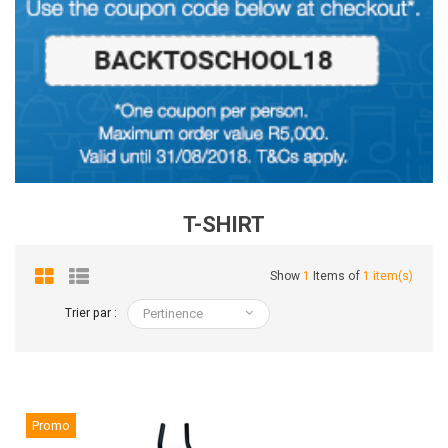
T-SHIRT
Show
1
Items of
1 item(s)
Trier par :
Pertinence
Promo