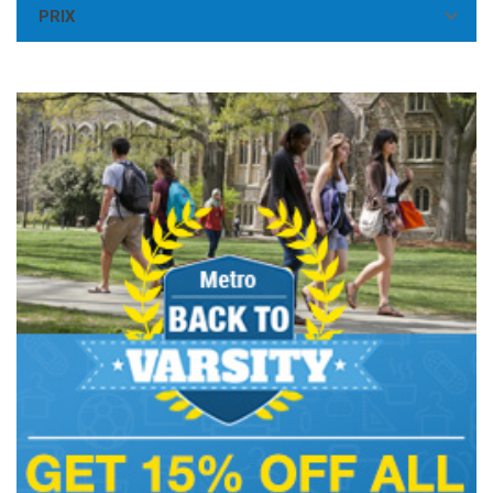

PRIX