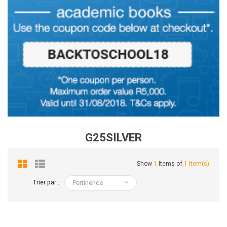
G25SILVER
Show
1
Items of
1 item(s)
Trier par :
Pertinence