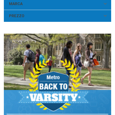

MARCA

PREZZO